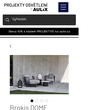
Sleva 10% s kódem PROJEKTY10 na
aulix.cz
Brokis DOME