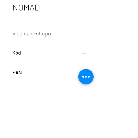
NOMAD
Více na e-shopu
Kód
BRO PC01288_005
EAN
2019038842726
info@aulix.cz
|
+420 702 061 783
| studio Náměstí
Na Sádkách 705, Dolní Břežany