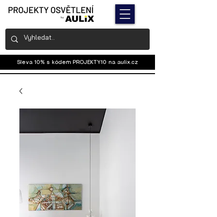
Sleva 10% s kódem PROJEKTY10 na
aulix.cz