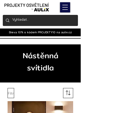
Sleva 10% s kódem PROJEKTY10 na
aulix.cz
Nástěnná
svítidla
Filtr