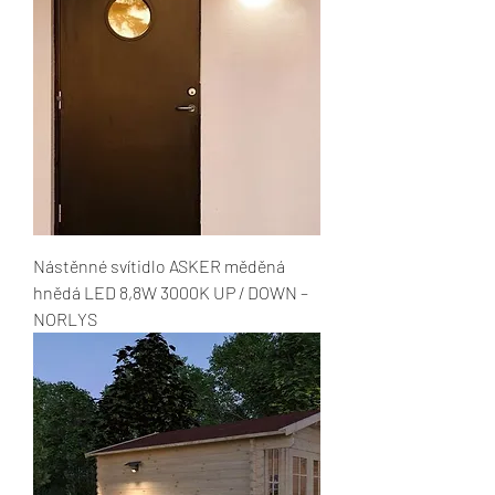
Nástěnné svítidlo ASKER měděná
hnědá LED 8,8W 3000K UP / DOWN –
NORLYS