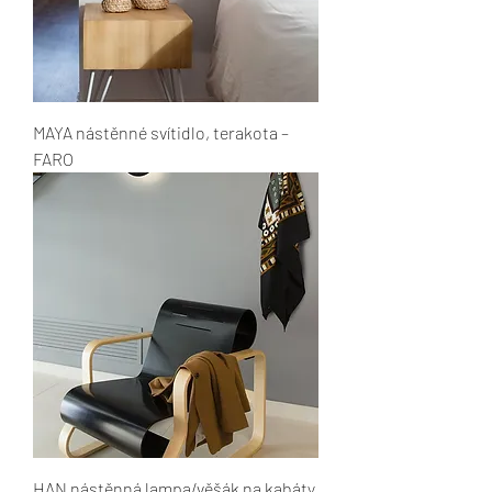
MAYA nástěnné svítidlo, terakota –
FARO
HAN nástěnná lampa/věšák na kabáty,